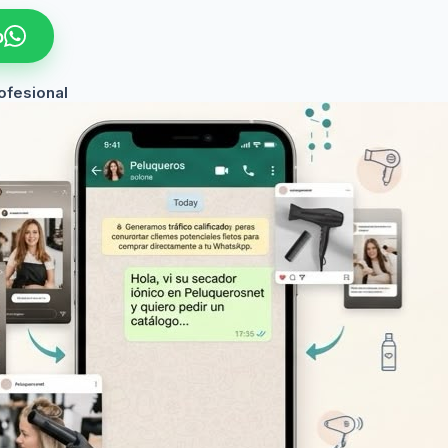
p
ofesional