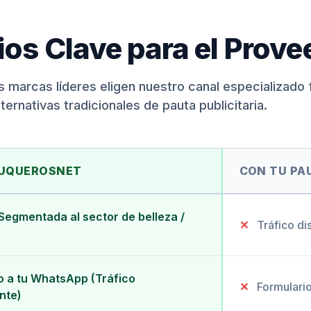
ios Clave para el Prove
s marcas líderes eligen nuestro canal especializado f
lternativas tradicionales de pauta publicitaria.
LUQUEROSNET
CON TU PA
egmentada al sector de belleza /
✕
Tráfico di
o a tu WhatsApp (Tráfico
✕
Formulario
ente)