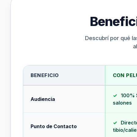
Benefic
Descubrí por qué la
a
BENEFICIO
CON PE
✓
100% S
Audiencia
salones
✓
Direct
Punto de Contacto
tibio/cali