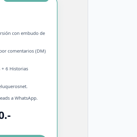
ersión con embudo de
 por comentarios (DM)
 + 6 Historias
eluquerosnet.
 leads a WhatsApp.
0.-