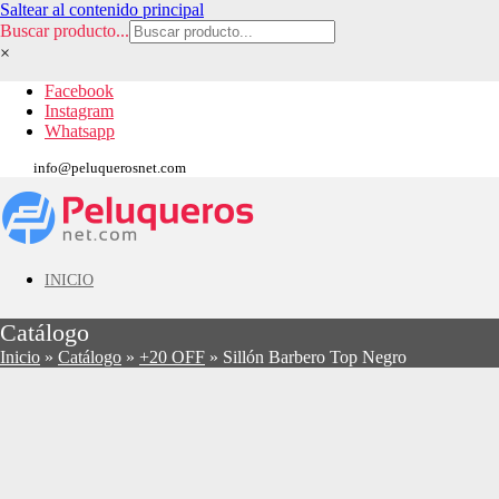
Saltear al contenido principal
Buscar producto...
×
Facebook
Instagram
Whatsapp
info@peluquerosnet.com
INICIO
Catálogo
Inicio
»
Catálogo
»
+20 OFF
»
Sillón Barbero Top Negro