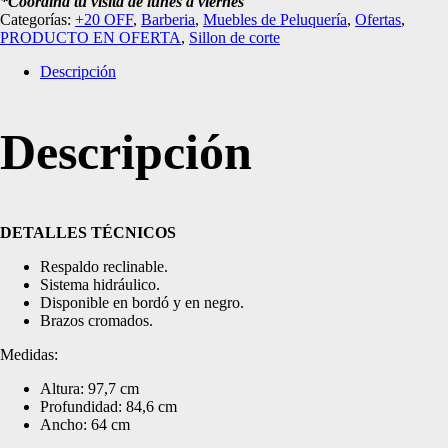
*Coordiná tu visita de lunes a viernes
Categorías:
+20 OFF
,
Barberia
,
Muebles de Peluquería
,
Ofertas
,
PRODUCTO EN OFERTA
,
Sillon de corte
Descripción
Descripción
DETALLES TÉCNICOS
Respaldo reclinable.
Sistema hidráulico.
Disponible en bordó y en negro.
Brazos cromados.
Medidas:
Altura: 97,7 cm
Profundidad: 84,6 cm
Ancho: 64 cm