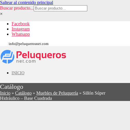
Saltear al contenido principal
Buscar producto...
×
Facebook
Instagram
Whatsapp
info@peluquerosnet.com
INICIO
Catálogo
Inicio
»
Catálogo
»
Muebles de Peluquería
»
Sillón Súper
Hidráulico – Base Cuadrada