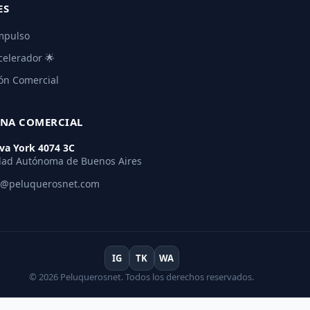
ES
mpulso
celerador 🌟
ón Comercial
INA COMERCIAL
va York 4074 3C
dad Autónoma de Buenos Aires
o@peluquerosnet.com
IG
TK
WA
© 2026 Peluquerosnet. Todos los derechos reservados.