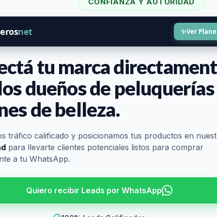
CONFIANZA Y AUTORIDAD
VENTAJA COMPETITIVA
eros
net
✨
Ver Plane
ctá tu marca directamen
los dueños de peluquerías
nes de belleza.
 tráfico calificado y posicionamos tus productos en nuest
ad
para llevarte clientes potenciales listos para comprar
nte a tu WhatsApp.
Quiero recibir Leads por WhatsApp